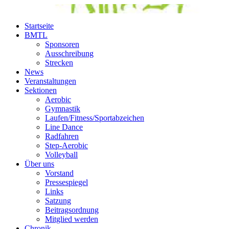
Startseite
BMTL
Sponsoren
Ausschreibung
Strecken
News
Veranstaltungen
Sektionen
Aerobic
Gymnastik
Laufen/Fitness/Sportabzeichen
Line Dance
Radfahren
Step-Aerobic
Volleyball
Über uns
Vorstand
Pressespiegel
Links
Satzung
Beitragsordnung
Mitglied werden
Chronik