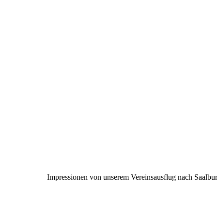
K1600_IMG_8315
K1600_IMG_8316
K1600_IMG_8320
K1600_IMG_8319
K1600_IMG_8318
K1600_IMG_8317
K1600_IMG_8321
Impressionen von unserem Vereinsausflug nach Saalbu
IMG_6748