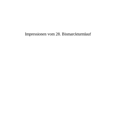
K1600_DSC_5517
K1600_DSC_5531
Impressionen vom 28. Bismarckturmlauf
K1600_IMG_8305
K1600_IMG_8307
K1600_IMG_8311
K1600_IMG_8310
K1600_IMG_8309
K1600_IMG_8308
K1600_IMG_8312
K1600_IMG_8314